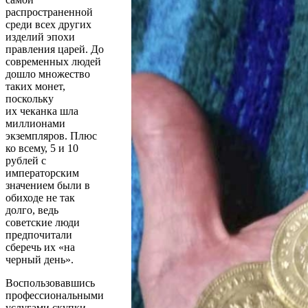
распространенной
среди всех других
изделий эпохи
правления царей. До
современных людей
дошло множество
таких монет,
поскольку
их чеканка шла
миллионами
экземпляров. Плюс
ко всему, 5 и 10
рублей с
императорским
значением были в
обиходе не так
долго, ведь
советские люди
предпочитали
сберечь их «на
черный день».
Воспользовавшись
профессиональными
услугами скупки,