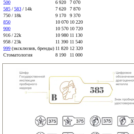
500
6 920
7 070
585
/
583
/ 14k
7 620
7 870
750 / 18k
9 170
9 370
850
10 070
10 220
900
10 570
10 720
916 / 22k
10 980
11 130
958 / 23k
11 390
11 540
999
(эксклюзив, бренды)
11 820
12 320
Стоматология
8 190
11 000