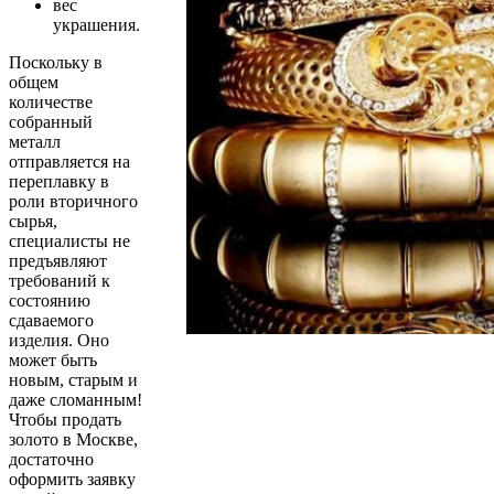
вес
украшения.
Поскольку в
общем
количестве
собранный
металл
отправляется на
переплавку в
роли вторичного
сырья,
специалисты не
предъявляют
требований к
состоянию
сдаваемого
изделия. Оно
может быть
новым, старым и
даже сломанным!
Чтобы продать
золото в Москве,
достаточно
оформить заявку