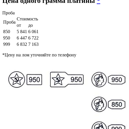
Цена одного грамма платины
*
Проба
Стоимость
Проба
от
до
850
5 841
6 061
950
6 447
6 722
999
6 832
7 163
*Цену на лом уточняйте по телефону