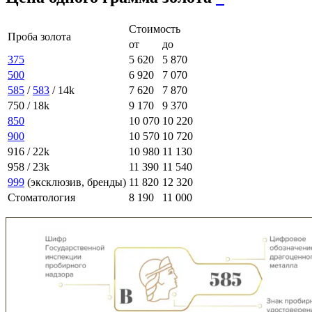
Стоимость
Проба золота
от
до
375
5 620
5 870
500
6 920
7 070
585
/
583
/ 14k
7 620
7 870
750 / 18k
9 170
9 370
850
10 070
10 220
900
10 570
10 720
916 / 22k
10 980
11 130
958 / 23k
11 390
11 540
999
(эксклюзив, бренды)
11 820
12 320
Стоматология
8 190
11 000