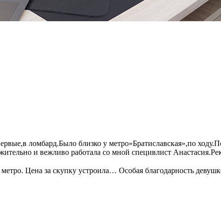
первые,в ломбард.Было близко у метро»Братиславская»,по ходу
ительно и вежливо работала со мной специвлист Анастасия.Ре
метро. Цена за скупку устроила… Особая благодарность девушке