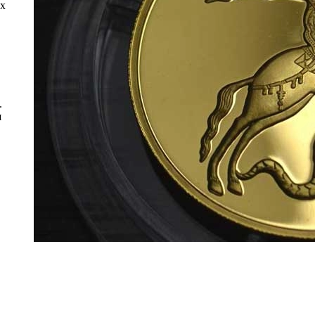
ех
.
я