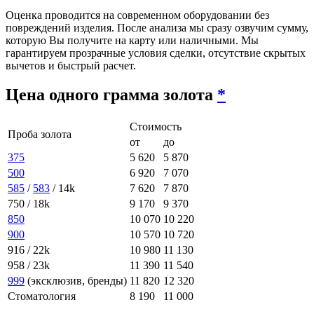
Оценка проводится на современном оборудовании без
повреждений изделия. После анализа мы сразу озвучим сумму,
которую Вы получите на карту или наличными. Мы
гарантируем прозрачные условия сделки, отсутствие скрытых
вычетов и быстрый расчет.
Цена одного грамма золота
*
Стоимость
Проба золота
от
до
375
5 620
5 870
500
6 920
7 070
585
/
583
/ 14k
7 620
7 870
750 / 18k
9 170
9 370
850
10 070
10 220
900
10 570
10 720
916 / 22k
10 980
11 130
958 / 23k
11 390
11 540
999
(эксклюзив, бренды)
11 820
12 320
Стоматология
8 190
11 000