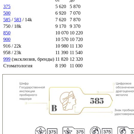
375
5 620
5 870
500
6 920
7 070
585
/
583
/ 14k
7 620
7 870
750 / 18k
9 170
9 370
850
10 070
10 220
900
10 570
10 720
916 / 22k
10 980
11 130
958 / 23k
11 390
11 540
999
(эксклюзив, бренды)
11 820
12 320
Стоматология
8 190
11 000