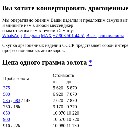
Вы хотите конвертировать драгоценны
Мы оперативно оценим Ваши изделия и предложим самую выго
Напишите нам в любой мессенджер
и мы ответим вам в течении 5 минут
WhatsApp
Telegram
MAX
+7 903 501 44 51
Выезд специалиста
Скупка драгоценных изделий СССР представляет собой интере
профессиональных антикваров.
Цена одного грамма золота
*
Стоимость
Проба золота
от
до
375
5 620
5 870
500
6 920
7 070
585
/
583
/ 14k
7 620
7 870
750 / 18k
9 170
9 370
850
10 070
10 220
900
10 570
10 720
916 / 22k
10 980
11 130