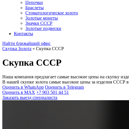
Цепочки
Браслеты
Стоматологическое золото
Золотые монеты
Значки СССР
Золотые подвески
Контакты
Найти ближайший офис
Скупка Золота
»
Скупка СССР
Скупка СССР
Наша компания предлагает самые высокие цены на скупку из
В нашей скупке золота самые высокие цены за изделия СССР в
Оценить в WhatsApp
Оценить в Telegram
Оценить в MAX
+7 903 501 44 51
Заказать выезд специалиста